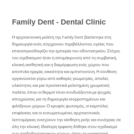
Family Dent - Dental Clinic
Η αρχιτεκτονική μελέτη της Family Dent βασίστηκε στη
δημιουργία ενός σύγχρονου περιβάλλοντος υγείας που
επαναπροσδιορίζει την εμπειρία του οδοντιατρείου. Στόχος
του σχεδιασμού ήταν η απομάκρυνση από τη συμβατική,
κλινική αισθητική και η διαμόρφωση ενός χώρου που
αποπνέει ηρεμία, οικειότητα και εμπιστοσύνη. Η σύνθεση
οργανώνεται γύρω από καθαρές γεωμετρίες, απαλές
υλικότητες και μια προσεκτικά μελετημένη χρωματική
παλέτα, όπου οι θερμοί τόνοι συνδυάζονται με ψυχρές
αποχρώσεις για τη δημιουργία ισορροπημένων και
φιλόξενων χώρων. Ο κρυφός φωτισμός, οι καμπύλες
επιφάνειες και οι ενσωματωμένες αρχιτεκτονικές
λεπτομέρειες ενισχύουν την αίσθηση ροής και συνέχειας σε
όλη την κλινική. Ιδιαίτερη έμφαση δόθηκε στον σχεδιασμό
των παιδοδοντιατρικών χώρων, όπου τα γραφιστικά