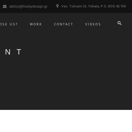
Vas. Tsitsani 33, Trikala, P.O. BOX 42 100
stelios@livebydesign.gr
OSE US?
WORK
CONTACT
VIDEOS
ENT