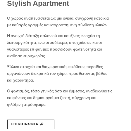
Stylish Apartment
Ο χώρος αναπτύσσεται ως μια ενιαία, σύγχρονη κατοικία
με καθαρές γραμμές και ισορροπημένη σύνθεση υλικών.
Η ανοιχτή διάταξη σαλονιού και κουζίνας ενισχύει τη
λειτουργικότητα, ενώ οι ουδέτερες αποχρώσεις και οι
γυαλιστερές επιφάνειες προσδίδουν φωτεινότητα και
αίσθηση ευρυχωρίας.
Ξύλινα στοιχεία και διαχωριστικά με κάθετες περσίδες
οργανώνουν διακριτικά τον χώρο, προσθέτοντας βάθος
και χαρακτήρα.
Ο φωτισμός, τόσο γενικός όσο και έμμεσος, αναδεικνύει τις
επιφάνειες και δημιουργεί μια ζεστή, σύγχρονη και
φιλόξενη ατμόσφαιρα.
ΕΠΙΚΟΙΝΩΝΙΑ