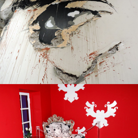
Μανδραγορας Μουσικη Σκηνη