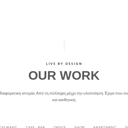
LIVE BY DESIGN
OUR WORK
 διαφορετική ιστορία. Από τη σύλληψη μέχρι την υλοποίηση. Έργα που σ
και αισθητική.
TAURANT
CAFE - BAR
OFFICE
SHOP
APARTMENT
S
/
/
/
/
/