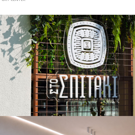
Στο_Σπιτάκι | An Outdoor Bar – Restaurant