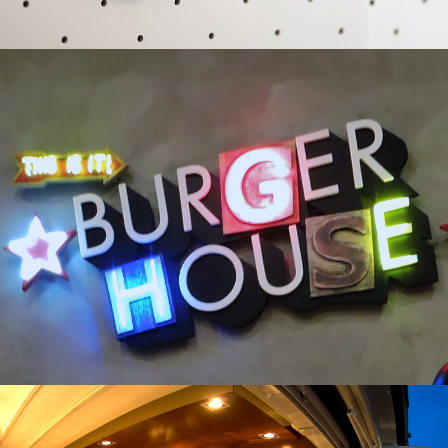
Dietician Office
Goody’s Burger House