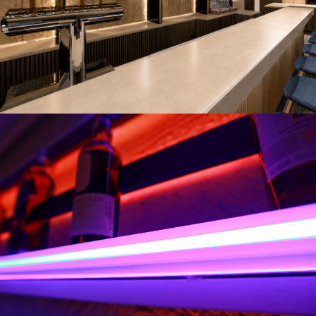
Metá - Winebar & Kouzina
Concept Idea