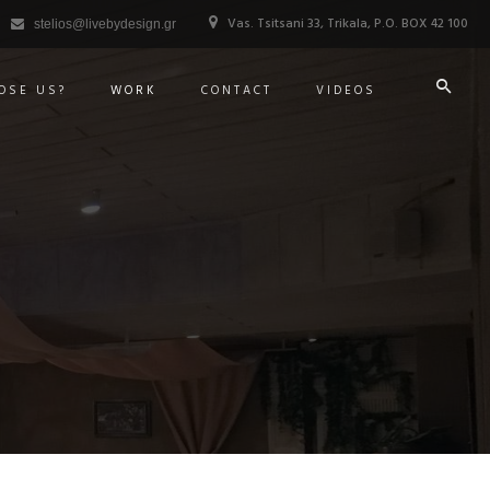
Vas. Tsitsani 33, Trikala, P.O. BOX 42 100
stelios@livebydesign.gr
OSE US?
WORK
CONTACT
VIDEOS